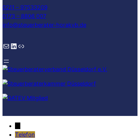
0211 – 97533209
0173 – 8806 007
info@steuerberater-horakvb.de
E-Mail
LinkedIn
Link
↓
Telefon