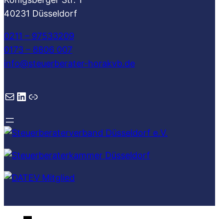
40231 Düsseldorf
0211 – 97533209
0173 – 8806 007
info@steuerberater-horakvb.de
E-Mail
LinkedIn
Link