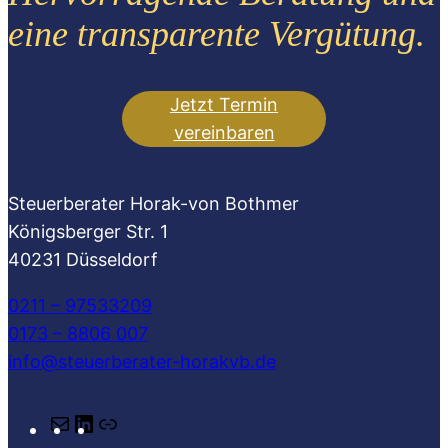
eine transparente Vergütung.
Jetzt Termin
vereinbaren
Steuerberater Horak-von Bothmer
Königsberger Str. 1
40231 Düsseldorf
0211 – 97533209
0173 – 8806 007
info@steuerberater-horakvb.de
E
L
L