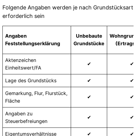
Folgende Angaben werden je nach Grundstücksart
erforderlich sein
Angaben
Unbebaute
Wohngrun
Feststellungserklärung
Grundstücke
(Ertrags
Aktenzeichen
✔
✔
Einheitswert/FA
Lage des Grundstücks
✔
✔
Gemarkung, Flur, Flurstück,
✔
✔
Fläche
Angaben zu
✔
✔
Steuerbefreiungen
Eigentumsverhältnisse
✔
✔