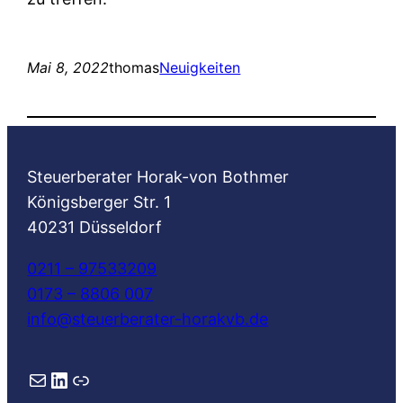
Mai 8, 2022
thomas
Neuigkeiten
Steuerberater Horak-von Bothmer
Königsberger Str. 1
40231 Düsseldorf
0211 – 97533209
0173 – 8806 007
info@steuerberater-horakvb.de
E-Mail
LinkedIn
Link