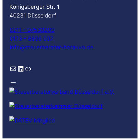
Königsberger Str. 1
40231 Düsseldorf
0211 – 97533209
0173 – 8806 007
info@steuerberater-horakvb.de
E-Mail
LinkedIn
Link